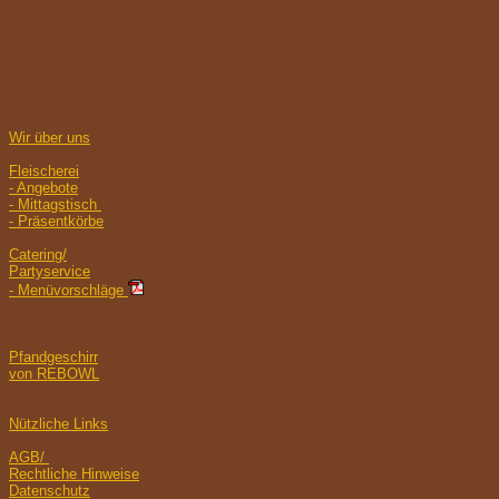
Wir über uns
Fleischerei
- Angebote
- Mittagstisch
- Präsentkörbe
Catering/
Partyservice
- Menüvorschläge
Pfandgeschirr
von REBOWL
Nützliche Links
AGB/
Rechtliche Hinweise
Datenschutz